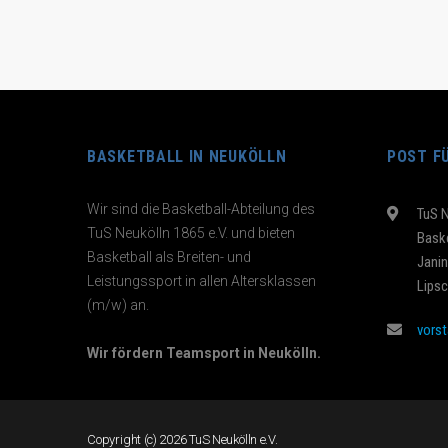
BASKETBALL IN NEUKÖLLN
POST F
Wir sind die Basketball-Abteilung des
TuS N
TuS Neukölln 1865 e.V. und bieten
Baske
Basketball als Breiten- und
Jani
Leistungssport in allen Altersklassen
Lipsc
(m/w) an.
vors
Wir fördern Teamsport in Neukölln.
Copyright (c) 2026 TuS Neukölln e.V.