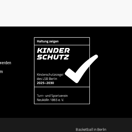
 werden
um
Basketball in Berlin