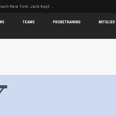
Von der TuS-Schul-AG nach New York: Jack Kayil schafft den Sprung in die NBA!
WS
TEAMS
PROBETRAINING
MITGLIED