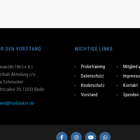
ÜR DEN VORSTAND
WICHTIGE LINKS
Probetraining
Mitglied
eukölln 1865 e.V. |
tball-Abteilung c/o
Datenschutz
Impress
na Schmucker
Kinderschutz
Kontakt
hitzallee 29, 12351 Berlin
Vorstand
Spenden
tand@tusbasket.de