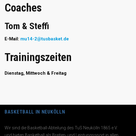
Coaches
Tom & Steffi
E-Mail:
mu14-2@tusbasket.de
Trainingszeiten
Dienstag, Mittwoch & Freitag
BASKETBALL IN NEUKÖLLN
Wir sind die Basketball-Abteilung des TuS Neukölln 1865 e.V.
und bieten Basketball als Breiten- und Leistungssport in allen