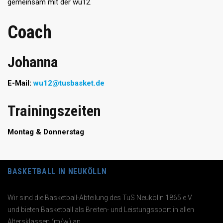
gemeinsam mit der wu12.
Coach
Johanna
E-Mail:
wu12@tusbasket.de
Trainingszeiten
Montag & Donnerstag
BASKETBALL IN NEUKÖLLN
Wir sind die Basketball-Abteilung des TuS Neukölln 1865 e.V.
und bieten Basketball als Breiten- und Leistungssport in allen
Altersklassen (m/w) an.