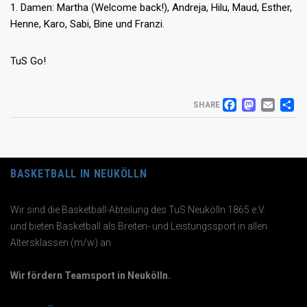
1. Damen: Martha (Welcome back!), Andreja, Hilu, Maud, Esther,
Henne, Karo, Sabi, Bine und Franzi.
TuS Go!
FACEB
MAS
EM
T
SHARE
BASKETBALL IN NEUKÖLLN
Wir sind die Basketball-Abteilung des TuS Neukölln 1865 e.V.
und bieten Basketball als Breiten- und Leistungssport in allen
Altersklassen (m/w) an.
Wir fördern Teamsport in Neukölln.