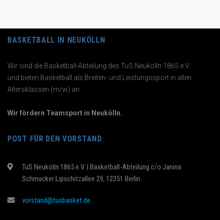
BASKETBALL IN NEUKÖLLN
Wir sind die Basketball-Abteilung des TuS Neukölln 1865 e.V.
und bieten Basketball als Breiten- und Leistungssport in allen
Altersklassen (m/w) an.
Wir fördern Teamsport in Neukölln.
POST FÜR DEN VORSTAND
TuS Neukölln 1865 e.V. | Basketball-Abteilung c/o Janina
Schmucker Lipschitzallee 29, 12351 Berlin
vorstand@tusbasket.de