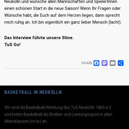
Neukölln und wünsche allen Mannschaften und SpielerInnen
einen schönen Start in die neue Saison! Wenn Ihr Fragen oder
Wünsche habt, die Euch auf dem Herzen liegen, dann sprecht
mich ruhig an. Ich bin eigentlich ein ganz lieber Mensch (lacht).
Das Interview führte unsere Stine.
TuS Go!
FACEB
MAS
EM
T
SHARE
BASKETBALL IN NEUKÖLLN
Wir sind die Basketball-Abteilung des TuS Neukölln 1865 e.V.
und bieten Basketball als Breiten- und Leistungssport in allen
Altersklassen (m/w) an.