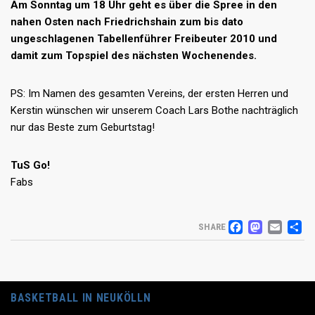
Am Sonntag um 18 Uhr geht es über die Spree in den
nahen Osten nach Friedrichshain zum bis dato
ungeschlagenen Tabellenführer Freibeuter 2010 und
damit zum Topspiel des nächsten Wochenendes.
PS: Im Namen des gesamten Vereins, der ersten Herren und
Kerstin wünschen wir unserem Coach Lars Bothe nachträglich
nur das Beste zum Geburtstag!
TuS Go!
Fabs
FACEB
MAS
EM
T
SHARE
BASKETBALL IN NEUKÖLLN