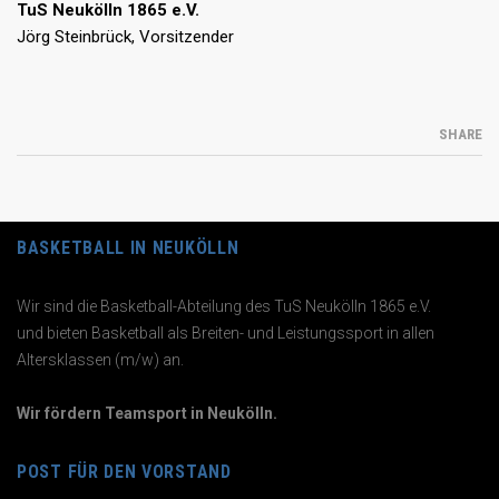
TuS Neukölln 1865 e.V.
Jörg Steinbrück, Vorsitzender
SHARE
BASKETBALL IN NEUKÖLLN
Wir sind die Basketball-Abteilung des TuS Neukölln 1865 e.V.
und bieten Basketball als Breiten- und Leistungssport in allen
Altersklassen (m/w) an.
Wir fördern Teamsport in Neukölln.
POST FÜR DEN VORSTAND