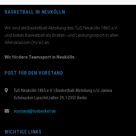
BASKETBALL IN NEUKÖLLN
Wir sind die Basketball-Abteilung des TuS Neukölln 1865 e.V.
und bieten Basketball als Breiten- und Leistungssport in allen
Altersklassen (m/w) an.
Wir fördern Teamsport in Neukölln.
POST FÜR DEN VORSTAND
TuS Neukölln 1865 e.V. | Basketball-Abteilung c/o Janina
Schmucker Lipschitzallee 29, 12351 Berlin
vorstand@tusbasket.de
WICHTIGE LINKS