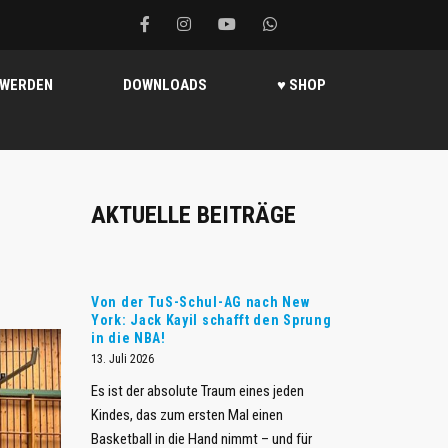
 WERDEN
DOWNLOADS
♥ SHOP
AKTUELLE BEITRÄGE
Von der TuS-Schul-AG nach New
York: Jack Kayil schafft den Sprung
in die NBA!
13. Juli 2026
Es ist der absolute Traum eines jeden
Kindes, das zum ersten Mal einen
Basketball in die Hand nimmt – und für