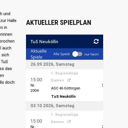
ch und
zur Halle
AKTUELLER SPIELPLAN
n in
erinnen
rbrochen
el auch
 sich
i TuS
ass das
den
lls doch