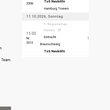
in
s Team.