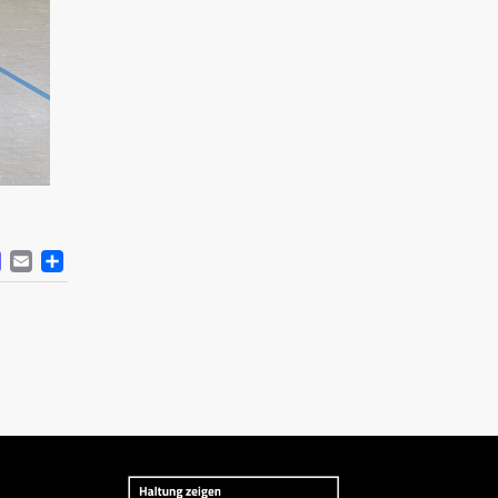
ACEBOOK
MASTODON
EMAIL
TEILEN