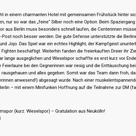
acht in einem charmanten Hotel mit gemeinsamen Frühstück hinter si
n, nur so war das „feine“ Silber noch eine Option. Beim Spaziergang 
por aus Berlin muss besonders schnell laufen, die Centerinnen müsse
ost noch besser werden. Die gute Defense unterstützte die Berlin
i und Jojo. Das Spiel war ein echtes Highlight, der Kampfgeist ununte
 Fighten beschäftigt. Weiterhin fanden die freierkauften Dreier ihr Zi
ar lange ausgeglichen und Wieselspor schaffte es erst kurz vor Ende
e Feierlaune bei den Gegnerinnen war riesig und die Enttäuschung be
n rausgehauen und alles gegeben. Somit war das Team dann froh, d
ielerinnen anwesend!) abgesagt wurde. Nach einer muskelentspannen
Berlin – mit einem Minifunken Hoffnung auf die Teilnahme zur DM (fa
spor (kurz: Wieselspor) – Gratulation aus Neukölln!
l