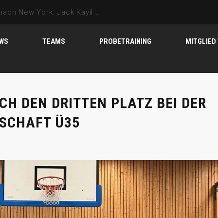
​50 Jahre Basketball im TuS Neukölln: Ein rauschendes Sommerfest im Görlitzer Park
WS
TEAMS
PROBETRAINING
MITGLIED
CH DEN DRITTEN PLATZ BEI DER
SCHAFT Ü35