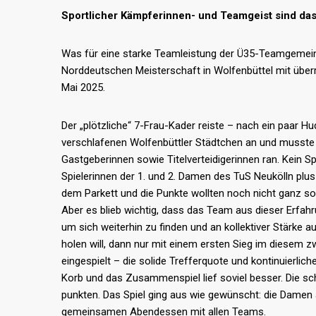
Sportlicher Kämpferinnen- und Teamgeist sind d
Was für eine starke Teamleistung der Ü35-Teamgemei
Norddeutschen Meisterschaft in Wolfenbüttel mit übe
Mai 2025.
Der „plötzliche“ 7-Frau-Kader reiste – nach ein paar 
verschlafenen Wolfenbüttler Städtchen an und musste
Gastgeberinnen sowie Titelverteidigerinnen ran. Kein 
Spielerinnen der 1. und 2. Damen des TuS Neukölln plu
dem Parkett und die Punkte wollten noch nicht ganz so
Aber es blieb wichtig, dass das Team aus dieser Erfahr
um sich weiterhin zu finden und an kollektiver Stärke 
holen will, dann nur mit einem ersten Sieg im diesem z
eingespielt – die solide Trefferquote und kontinuierlic
Korb und das Zusammenspiel lief soviel besser. Die s
punkten. Das Spiel ging aus wie gewünscht: die Damen 
gemeinsamen Abendessen mit allen Teams.