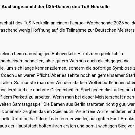
as Aushängeschild der Ü35-Damen des TuS Neukölln
nschaft des TuS Neukölln an einem Februar-Wochenende 2025 bei d
rraschend wenig Hoffnung auf die Teilnahme zur Deutschen Meisters
Hudeleien beim samstägigen Bahnverkehr – trotzdem pünktlich im
 nach einem schnellen, aber gutem Warmup auch gleich gegen die
Spiel, um sich lange kennenzulernen, sondern die sofortige Symbiose
s Coach Jan waren Pflicht. Aber es fehlte noch an gemeinsamer Stär
 fallen. So musste man den Win den starken Wolfenbüttlerinnen übe
ung lernt und die nächste Gelegenheit im Spiel gegen die Ladies aus
auf dem Parkett zu arbeiten. Wenn man bei dieser Meisterschaft noch
weiten Samstagsspiel. Die Damen aus Berlin starteten richtig gut, w
he Dominanz zeigten das im Spiel auch. Viele freie Würfe landeten end
chnelle Rotation half dem Team immer wieder, aus guten Fast-Breaks
aus der Hauptstadt holten ihren ersten und somit wichtigen Sieg vo