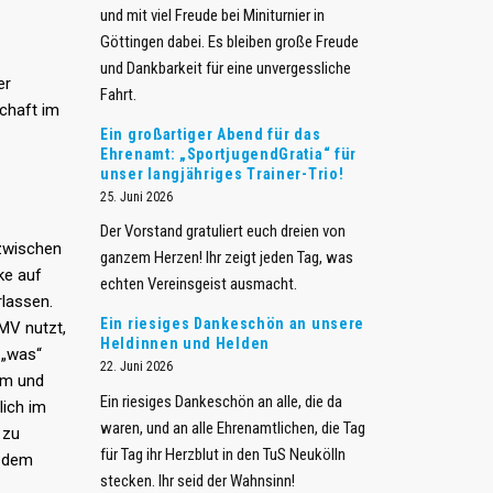
und mit viel Freude bei Miniturnier in
Göttingen dabei. Es bleiben große Freude
und Dankbarkeit für eine unvergessliche
er
Fahrt.
chaft im
​Ein großartiger Abend für das
Ehrenamt: „SportjugendGratia“ für
unser langjähriges Trainer-Trio!
25. Juni 2026
Der Vorstand gratuliert euch dreien von
 zwischen
ganzem Herzen! Ihr zeigt jeden Tag, was
ke auf
echten Vereinsgeist ausmacht.
rlassen.
Ein riesiges Dankeschön an unsere
 MV nutzt,
Heldinnen und Helden
 „was“
22. Juni 2026
arm und
​Ein riesiges Dankeschön an alle, die da
lich im
waren, und an alle Ehrenamtlichen, die Tag
 zu
für Tag ihr Herzblut in den TuS Neukölln
r dem
stecken. Ihr seid der Wahnsinn!