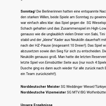
Sonntag
! Die Berlinerinnen hatten eine entspannte N
den starken Willen, beide Spiele am Sonntag zu gewinne
war einfach alles klar: das Spiel gegen die SG Wiesels
Schach gehalten und das Zusammenspiel im High-Low-P
genauso wie die unglaublich vielen Dreier von Sabi, Tin
stabil und der „kleine“ Kader aus Neukölln dauerhaft mit
nach der HZ-Pause (insgesamt 10 Dreier!). Das Spiel w
abzusetzen sowie den Sieg für sich zu entscheiden. Di
Neukölln genauso groß. Man hatte die letzten Reserve
letzte Spiel von Eimsbüttler Seite aus (nur noch 4 Sp
Dusche ging es dann auch wieder für alle zurück nach 
ein Team zurückzieht!).
Norddeutscher Meister
SG Weddinger Wiesel/Türkiyem
Norddeutsche Vizemeister
SG MTV/BG Wolfenbütte
Unsere Ergebnisse