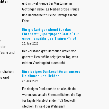
chter
und mit viel Freude bei Miniturnier in
n
Göttingen dabei. Es bleiben große Freude
und Dankbarkeit für eine unvergessliche
Fahrt.
​Ein großartiger Abend für das
Ehrenamt: „SportjugendGratia“ für
unser langjähriges Trainer-Trio!
e
25. Juni 2026
 der
Der Vorstand gratuliert euch dreien von
m Team und
ganzem Herzen! Ihr zeigt jeden Tag, was
echten Vereinsgeist ausmacht.
endlichen
Ein riesiges Dankeschön an unsere
Heldinnen und Helden
ss und
22. Juni 2026
​Ein riesiges Dankeschön an alle, die da
waren, und an alle Ehrenamtlichen, die Tag
für Tag ihr Herzblut in den TuS Neukölln
stecken. Ihr seid der Wahnsinn!