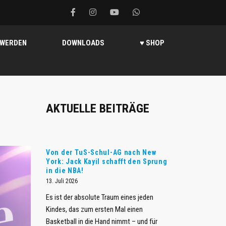
 WERDEN
DOWNLOADS
♥ SHOP
AKTUELLE BEITRÄGE
Von der TuS-Schul-AG nach New
York: Jack Kayil schafft den Sprung
in die NBA!
13. Juli 2026
Es ist der absolute Traum eines jeden
Kindes, das zum ersten Mal einen
Basketball in die Hand nimmt – und für