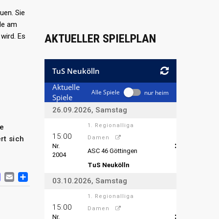
uen. Sie
ude am
AKTUELLER SPIELPLAN
wird. Es
he
rt sich
.
ACEBOOK
MASTODON
EMAIL
TEILEN