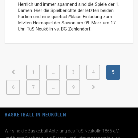
Herrlich und immer spannend sind die Spiele der 1.
Damen. Hier die Spielberichte der letzten beiden
Partien und eine quietsch*blaue Einladung zum
letzten Heimspiel der Saison am 09. März um 17
Uhr: TuS Neukölln vs. BG Zehlendorf.
1
…
3
4
5
6
7
…
9
BASKETBALL IN NEUKÖLLN
Wir sind die Basketball-Abteilung des TuS Neukölln 1865 e.V.